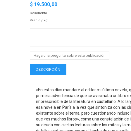
$
19.500,00
Descuento
Precio / kg:
Haga una pregunta sobre esta publicación
DESCRIPCIÓN
«En estos días mandaré al editor mi última novela, qu
primera advertencia de que se avecinaba un libro ex
imprescindible de la literatura en castellano. A lo
esa novela en París a la vez que sintoniza con las c
existente sobre el tema, pero cuestionando incluso l
que «es muchos libros», como una constelación de in
su deuda con ciertas lecturas sobre los mitos y la ma
detalles pintorescos, como el hecho de que aquella