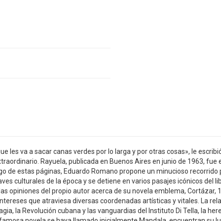
e les va a sacar canas verdes por lo larga y por otras cosas», le escribi
traordinario. Rayuela, publicada en Buenos Aires en junio de 1963, fue 
 largo de estas páginas, Eduardo Romano propone un minucioso recorrido p
laves culturales de la época y se detiene en varios pasajes icónicos del 
as opiniones del propio autor acerca de su novela emblema, Cortázar, 196
tereses que atraviesa diversas coordenadas artísticas y vitales. La rel
gia, la Revolución cubana y las vanguardias del Instituto Di Tella, la her
 famosa novela se haya llamado inicialmente Mandala, encuentran su lu