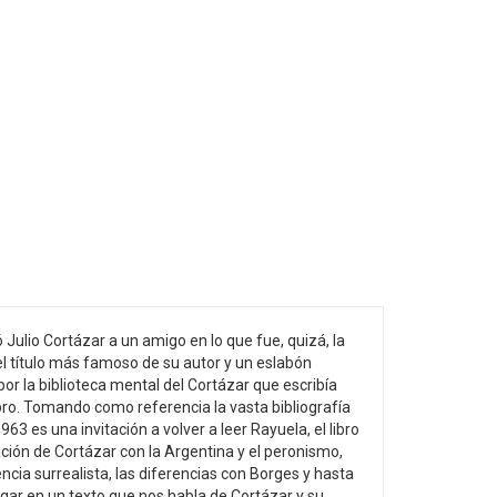
ó Julio Cortázar a un amigo en lo que fue, quizá, la
el título más famoso de su autor y un eslabón
or la biblioteca mental del Cortázar que escribía
libro. Tomando como referencia la vasta bibliografía
3 es una invitación a volver a leer Rayuela, el libro
ación de Cortázar con la Argentina y el peronismo,
encia surrealista, las diferencias con Borges y hasta
gar en un texto que nos habla de Cortázar y su