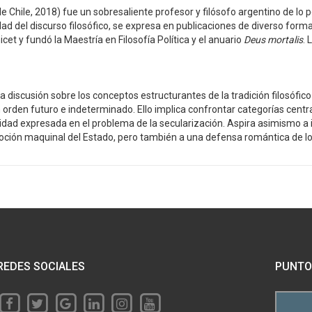
Chile, 2018) fue un sobresaliente profesor y filósofo argentino de lo po
ad del discurso filosófico, se expresa en publicaciones de diverso format
icet y fundó la Maestría en Filosofía Política y el anuario
Deus mortalis
. 
 discusión sobre los conceptos estructurantes de la tradición filosófico-po
 orden futuro e indeterminado. Ello implica confrontar categorías centra
imidad expresada en el problema de la secularización. Aspira asimismo a i
 noción maquinal del Estado, pero también a una defensa romántica de lo 
REDES SOCIALES
PUNTO